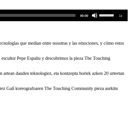
Use
00:00
1x
Up/Down
Arrow
keys
to
increase
 tecnologías que median entre nosotras y las emociones, y cómo estos
or
decrease
volume.
el escultor Pepe Espaliu y descubrimos la pieza The Touching
en artean dauden teknologiez, eta kontzeptu horiek azken 20 urteetan
r Pérez Galí koreografoaren The Touching Community pieza aurkitu