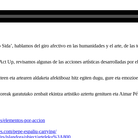
o Sida’, hablamos del giro afectivo en las humanidades y el arte, de las
Act Up, revisamos algunas de las acciones artísticas desarrolladas por 
een eta artearen aldaketa afektiboaz hitz egiten dugu, gure eta emozio
ltoreak garatutako zenbait ekintza artistiko aztertu genituen eta Aima
es/elementos-por-accion
s.com/pepe-espaliu-carrying/
et/es/islandora/object/arteleku%3A800