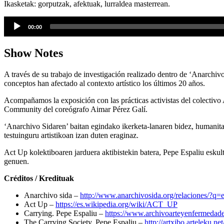
Ikasketak: gorputzak, afektuak, lurraldea masterrean.
Audio
00:00
Player
Show Notes
A través de su trabajo de investigación realizado dentro de ‘Anarchiv
conceptos han afectado al contexto artístico los últimos 20 años.
Acompañamos la exposición con las prácticas activistas del colectivo 
Community del coreógrafo Aimar Pérez Galí.
‘Anarchivo Sidaren’ baitan egindako ikerketa-lanaren bidez, humanitat
testuinguru artistikoan izan duten eraginaz.
Act Up kolektiboaren jarduera aktibistekin batera, Pepe Espaliu esku
genuen.
Créditos / Kredituak
Anarchivo sida –
http://www.anarchivosida.org/relaciones/?q=
Act Up –
https://es.wikipedia.org/wiki/ACT_UP
Carrying. Pepe Espaliu –
https://www.archivoarteyenfermedade
The Carrying Society. Pepe Espaliu –
http://artxibo.arteleku.n